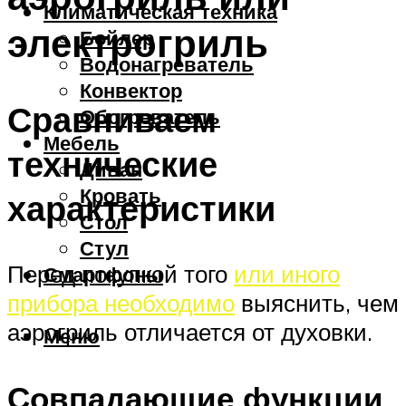
Климатическая техника
электрогриль
Бойлер
Водонагреватель
Конвектор
Сравниваем
Обогреватель
Мебель
технические
Диван
Кровать
характеристики
Стол
Стул
Перед покупкой того
или иного
Смартфоны
прибора необходимо
выяснить, чем
аэрогриль отличается от духовки.
Меню
Совпадающие функции