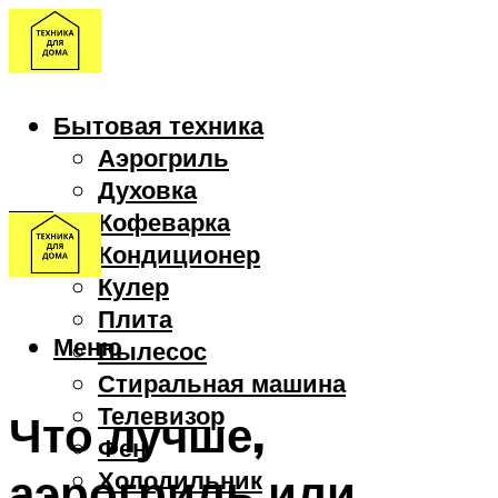
Бытовая техника
Аэрогриль
Духовка
Кофеварка
Кондиционер
Кулер
Плита
Меню
Пылесос
Стиральная машина
Телевизор
Что лучше,
Фен
аэрогриль или
Холодильник