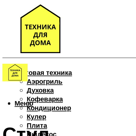
Бытовая техника
Аэрогриль
Духовка
Кофеварка
Меню
Кондиционер
Кулер
Плита
Стул
Пылесос