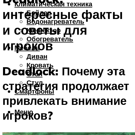
Климатическая техника
интересные факты
Бойлер
Водонагреватель
и советы для
Конвектор
Обогреватель
игроков
Мебель
Диван
Кровать
Deadlock: Почему эта
Стол
Стул
стратегия продолжает
Смартфоны
привлекать внимание
Меню
игроков?