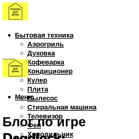
Бытовая техника
Аэрогриль
Духовка
Кофеварка
Кондиционер
Кулер
Плита
Меню
Пылесос
Стиральная машина
Телевизор
Блог по игре
Фен
Deadlock:
Холодильник