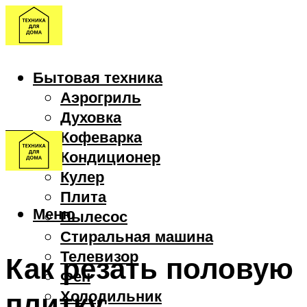
Бытовая техника
Аэрогриль
Духовка
Кофеварка
Кондиционер
Кулер
Плита
Меню
Пылесос
Стиральная машина
Телевизор
Как резать половую
Фен
плитку
Холодильник