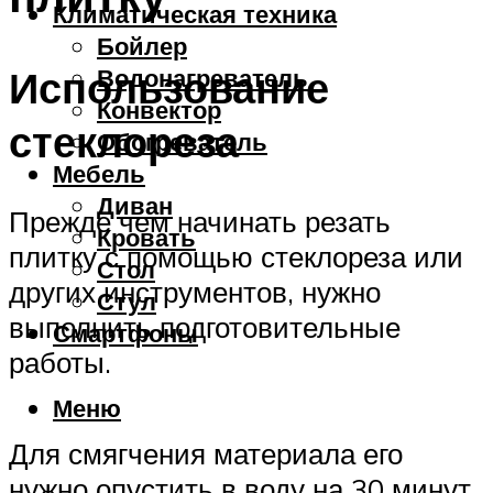
Климатическая техника
Бойлер
Использование
Водонагреватель
Конвектор
стеклореза
Обогреватель
Мебель
Диван
Прежде чем начинать резать
Кровать
плитку с помощью стеклореза или
Стол
других инструментов, нужно
Стул
выполнить подготовительные
Смартфоны
работы.
Меню
Для смягчения материала его
нужно опустить в воду на 30 минут,