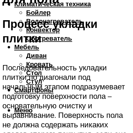
Климатическая техника
Бойлер
Процесс укладки
Водонагреватель
Конвектор
плитки
Обогреватель
Мебель
Диван
Кровать
Последовательность укладки
Стол
плитки по диагонали под
Стул
начальным этапом подразумевает
Смартфоны
подготовку поверхности пола –
основательную очистку и
Меню
выравнивание. Поверхность пола
не должна содержать никаких