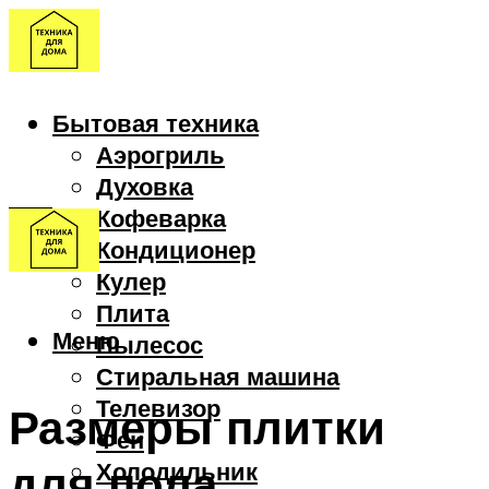
Бытовая техника
Аэрогриль
Духовка
Кофеварка
Кондиционер
Кулер
Плита
Меню
Пылесос
Стиральная машина
Телевизор
Размеры плитки
Фен
для пола
Холодильник