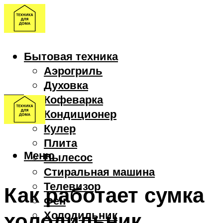
Бытовая техника
Аэрогриль
Духовка
Кофеварка
Кондиционер
Кулер
Плита
Меню
Пылесос
Стиральная машина
Телевизор
Как работает сумка
Фен
холодильник
Холодильник