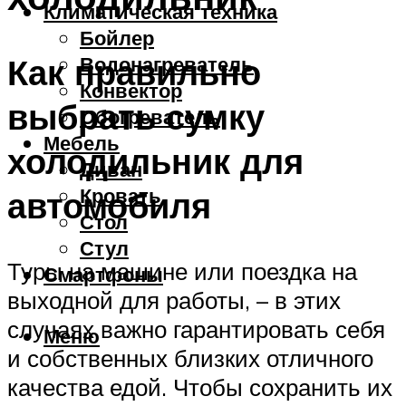
Климатическая техника
Бойлер
Как правильно
Водонагреватель
Конвектор
выбрать сумку
Обогреватель
Мебель
холодильник для
Диван
Кровать
автомобиля
Стол
Стул
Туры на машине или поездка на
Смартфоны
выходной для работы, – в этих
случаях важно гарантировать себя
Меню
и собственных близких отличного
качества едой. Чтобы сохранить их