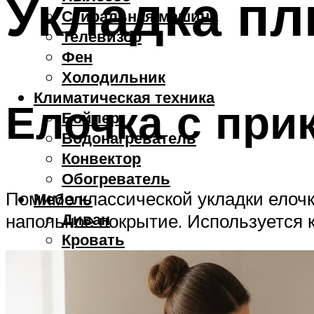
Укладка пл
Стиральная машина
Телевизор
Фен
Холодильник
Климатическая техника
Елочка с при
Бойлер
Водонагреватель
Конвектор
Обогреватель
Помимо классической укладки елочк
Мебель
Диван
напольное покрытие. Используется 
Кровать
Стол
Стул
Смартфоны