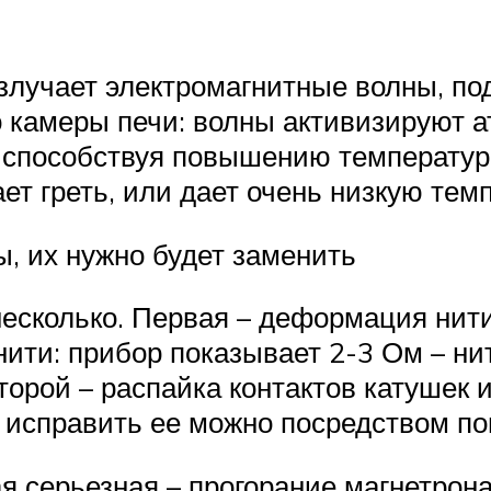
злучает электромагнитные волны, по
 камеры печи: волны активизируют 
 способствуя повышению температур
ет греть, или дает очень низкую тем
, их нужно будет заменить
есколько. Первая – деформация нити
ити: прибор показывает 2-3 Ом – нит
торой – распайка контактов катушек 
а исправить ее можно посредством по
я серьезная – прогорание магнетрон