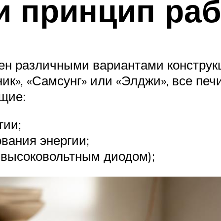
и принцип ра
нен различными вариантами конструкц
ник», «Самсунг» или «Элджи», все печ
ющие:
гии;
вания энергии;
 высоковольтным диодом);