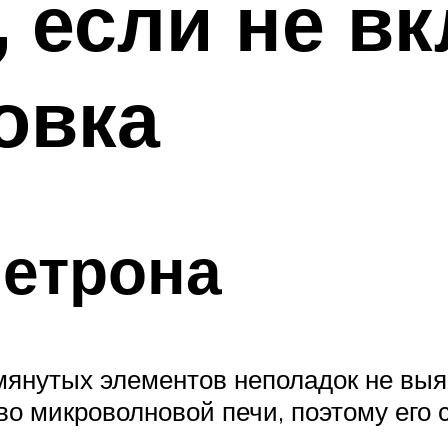
, если не в
овка
нетрона
янутых элементов неполадок не выя
тво микроволновой печи, поэтому его