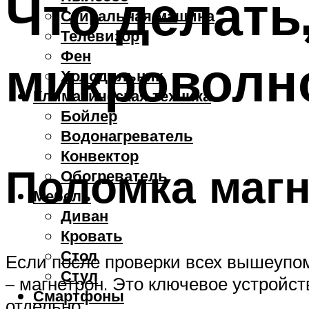
Что делать
Стиральная машина
Телевизор
Фен
микроволн
Холодильник
Климатическая техника
Бойлер
Водонагреватель
Конвектор
Поломка маг
Обогреватель
Мебель
Диван
Кровать
Стол
Если после проверки всех вышеупом
Стул
– магнетрон. Это ключевое устройс
Смартфоны
отдельно.