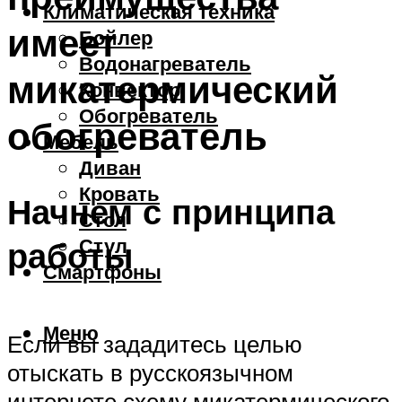
Климатическая техника
имеет
Бойлер
Водонагреватель
микатермический
Конвектор
Обогреватель
обогреватель
Мебель
Диван
Кровать
Начнем с принципа
Стол
Стул
работы
Смартфоны
Меню
Если вы зададитесь целью
отыскать в русскоязычном
интернете схему микатермического