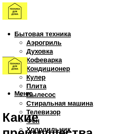
Бытовая техника
Аэрогриль
Духовка
Кофеварка
Кондиционер
Кулер
Плита
Меню
Пылесос
Стиральная машина
Телевизор
Какие
Фен
преимущества
Холодильник