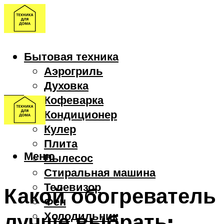
Бытовая техника
Аэрогриль
Духовка
Кофеварка
Кондиционер
Кулер
Плита
Меню
Пылесос
Стиральная машина
Телевизор
Какой обогреватель
Фен
лучше выбрать:
Холодильник