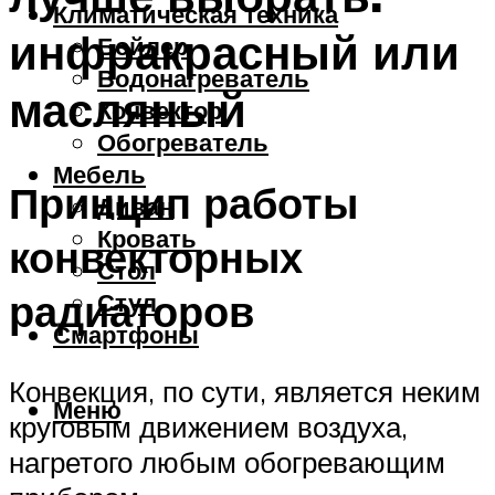
Климатическая техника
инфракрасный или
Бойлер
Водонагреватель
масляный
Конвектор
Обогреватель
Мебель
Принцип работы
Диван
Кровать
конвекторных
Стол
радиаторов
Стул
Смартфоны
Конвекция, по сути, является неким
Меню
круговым движением воздуха,
нагретого любым обогревающим