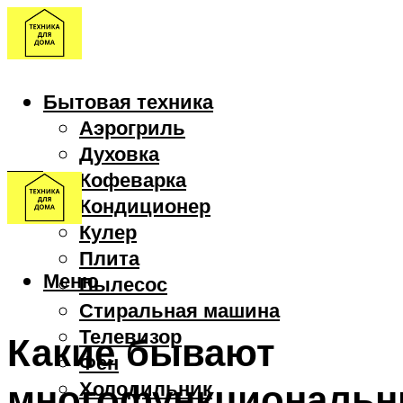
Бытовая техника
Аэрогриль
Духовка
Кофеварка
Кондиционер
Кулер
Плита
Меню
Пылесос
Стиральная машина
Телевизор
Какие бывают
Фен
многофункциональ
Холодильник