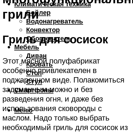
Климатическая техника
грили
Бойлер
Водонагреватель
Конвектор
Гриль для сосисок
Обогреватель
Мебель
Диван
Этот мясной полуфабрикат
Кровать
особенно привлекателен в
Стол
поджаренном виде. Полакомиться
Стул
задуманным можно и без
Смартфоны
разведения огня, и даже без
использования сковороды с
Меню
маслом. Надо только выбрать
необходимый гриль для сосисок из