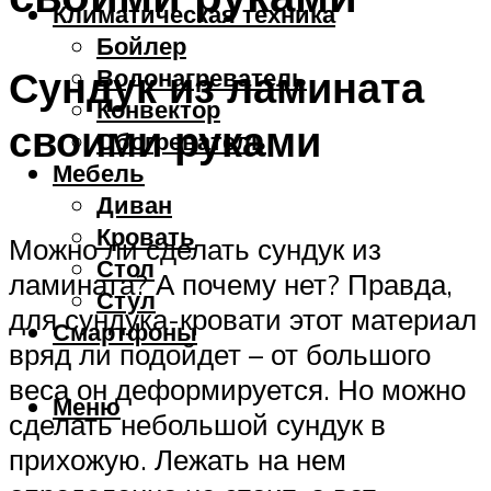
Климатическая техника
Бойлер
Сундук из ламината
Водонагреватель
Конвектор
своими руками
Обогреватель
Мебель
Диван
Кровать
Можно ли сделать сундук из
Стол
ламината? А почему нет? Правда,
Стул
для сундука-кровати этот материал
Смартфоны
вряд ли подойдет – от большого
веса он деформируется. Но можно
Меню
сделать небольшой сундук в
прихожую. Лежать на нем