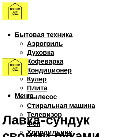
Бытовая техника
Аэрогриль
Духовка
Кофеварка
Кондиционер
Кулер
Плита
Меню
Пылесос
Стиральная машина
Телевизор
Лавка-сундук
Фен
своими руками
Холодильник