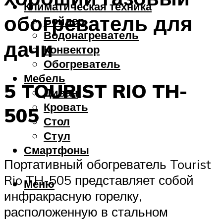
Климатическая техника
обогреватель для
Бойлер
Водонагреватель
дачи
Конвектор
Обогреватель
Мебель
5 TOURIST RIO TH-
Диван
Кровать
505
Стол
Стул
Смартфоны
Портативный обогреватель Tourist
Rio TH-505 представляет собой
Меню
инфракрасную горелку,
расположенную в стальном