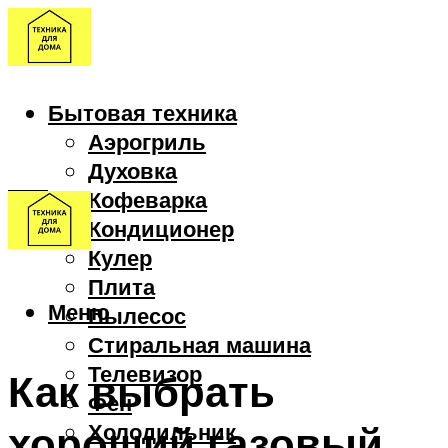
Бытовая техника
Аэрогриль
Духовка
Кофеварка
Кондиционер
Кулер
Плита
Меню
Пылесос
Стиральная машина
Телевизор
Как выбрать
Фен
хороший газовый
Холодильник