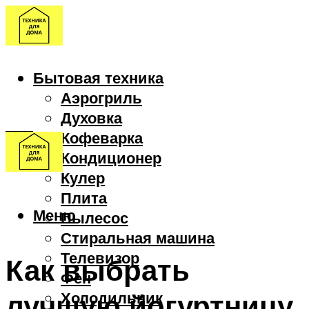
Бытовая техника
Аэрогриль
Духовка
Кофеварка
Кондиционер
Кулер
Плита
Меню
Пылесос
Стиральная машина
Телевизор
Как выбрать
Фен
лучшую йогуртницу
Холодильник