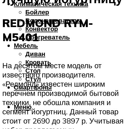
Климатическая техника
Бойлер
REDMOND RYM-
Водонагреватель
Конвектор
M5401
Обогреватель
Мебель
Диван
Кровать
На десятом месте модель от
Стол
известного производителя.
Стул
«Редмонд» известен широким
Смартфоны
перечнем производимой бытовой
техники, не обошла компания и
Меню
сегмент йогуртниц. Данный товар
стоит от 2690 до 3897 р. Учитывая