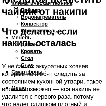
Климатическая техника
чайник от накипи
Бойлер
Водонагреватель
Конвектор
Что делать, если
Обогреватель
Мебель
накипь осталась
Диван
Кровать
Стол
Стул
У не самых аккуратных хозяев,
Смартфоны
которые не любят следить за
состоянием кухонной утвари, такое
Меню
вполне возможно — вся накипь не
удалится с первого раза, потому
что налет слишком плотный и