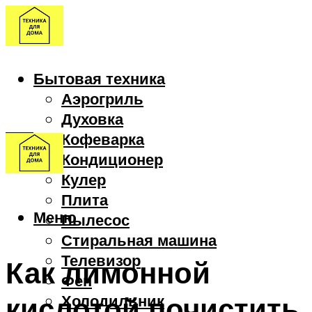
Бытовая техника
Аэрогриль
Духовка
Кофеварка
Кондиционер
Кулер
Плита
Меню
Пылесос
Стиральная машина
Телевизор
Как лимонной
Фен
кислотой почистить
Холодильник