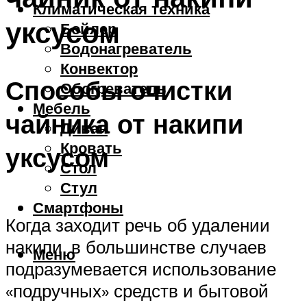
Климатическая техника
уксусом
Бойлер
Водонагреватель
Конвектор
Способы очистки
Обогреватель
Мебель
чайника от накипи
Диван
Кровать
уксусом
Стол
Стул
Смартфоны
Когда заходит речь об удалении
накипи, в большинстве случаев
Меню
подразумевается использование
«подручных» средств и бытовой