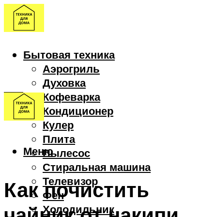
Бытовая техника
Аэрогриль
Духовка
Кофеварка
Кондиционер
Кулер
Плита
Меню
Пылесос
Стиральная машина
Телевизор
Как почистить
Фен
чайник от накипи
Холодильник