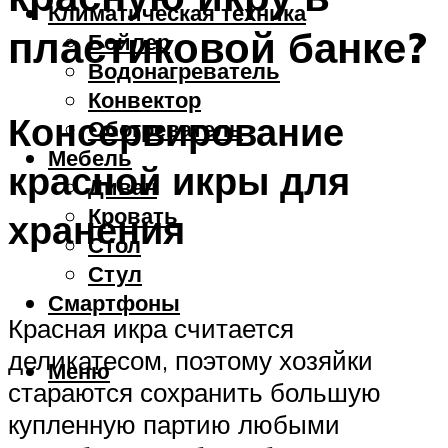
Климатическая техника
пластиковой банке?
Бойлер
Водонагреватель
Конвектор
Консервирование
Обогреватель
Мебель
красной икры для
Диван
Кровать
хранения
Стол
Стул
Смартфоны
Красная икра считается
деликатесом, поэтому хозяйки
Меню
стараются сохранить большую
купленную партию любыми