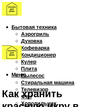
Бытовая техника
Аэрогриль
Духовка
Кофеварка
Кондиционер
Кулер
Плита
Меню
Пылесос
Стиральная машина
Телевизор
Как хранить
Фен
красную икру в
Холодильник