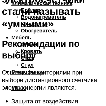
Климатическая техника
стали называть
Бойлер
Водонагреватель
«умными»
Конвектор
Обогреватель
Мебель
Рекомендации по
Диван
Кровать
выбору
Стол
Стул
Смартфоны
Основными критериями при
выборе дистанционного счетчика
электроэнергии являются:
Меню
Защита от воздействия