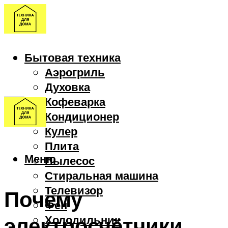
Бытовая техника
Аэрогриль
Духовка
Кофеварка
Кондиционер
Кулер
Плита
Меню
Пылесос
Стиральная машина
Телевизор
Почему
Фен
электросчётчики
Холодильник