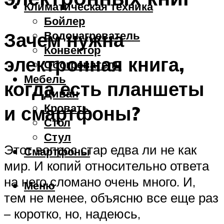
Климатическая техника
Бойлер
Зачем нужна
Водонагреватель
Конвектор
электронная книга,
Обогреватель
Мебель
когда есть планшеты
Диван
Кровать
и смартфоны?
Стол
Стул
Этот вопрос стар едва ли не как
Смартфоны
мир. И копий относительно ответа
на него сломано очень много. И,
Меню
тем не менее, объясню все еще раз
– коротко, но, надеюсь,