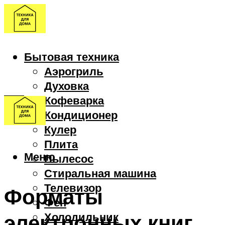
Бытовая техника
Аэрогриль
Духовка
Кофеварка
Кондиционер
Кулер
Плита
Меню
Пылесос
Стиральная машина
Телевизор
Форматы
Фен
электронных книг
Холодильник