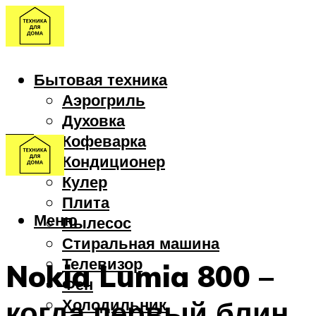
Бытовая техника
Аэрогриль
Духовка
Кофеварка
Кондиционер
Кулер
Плита
Меню
Пылесос
Стиральная машина
Телевизор
Nokia Lumia 800 –
Фен
когда первый блин
Холодильник