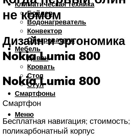
Климатическая техника
не комом
Бойлер
Водонагреватель
Конвектор
Дизайн и эргономика
Обогреватель
Мебель
Nokia Lumia 800
Диван
Кровать
Стол
Nokia Lumia 800
Стул
Смартфоны
Смартфон
Меню
Бесплатная навигация; стоимость;
поликарбонатный корпус