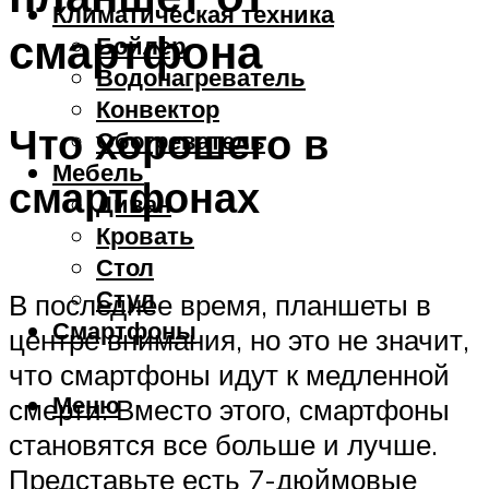
Климатическая техника
смартфона
Бойлер
Водонагреватель
Конвектор
Что хорошего в
Обогреватель
Мебель
смартфонах
Диван
Кровать
Стол
Стул
В последнее время, планшеты в
Смартфоны
центре внимания, но это не значит,
что смартфоны идут к медленной
Меню
смерти. Вместо этого, смартфоны
становятся все больше и лучше.
Представьте есть 7-дюймовые