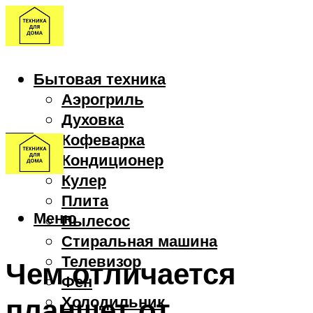
Бытовая техника
Аэрогриль
Духовка
Кофеварка
Кондиционер
Кулер
Плита
Меню
Пылесос
Стиральная машина
Телевизор
Чем отличается
Фен
планшет от
Холодильник