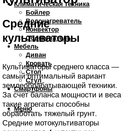
Климатическая техника
Бойлер
Средние
Водонагреватель
Конвектор
культиваторы
Обогреватель
Мебель
Диван
Кровать
Культиваторы среднего класса —
Стол
самый оптимальный вариант
Стул
землеобрабатывающей техники.
Смартфоны
За счет баланса мощности и веса
такие агрегаты способны
Меню
обработать тяжелый грунт.
Средние мотокультиваторы