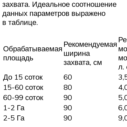
захвата. Идеальное соотношение
данных параметров выражено
в таблице.
Ре
Рекомендуемая
Обрабатываемая
мо
ширина
площадь
мо
захвата, см
л. 
До 15 соток
60
3,
15-60 соток
80
4,
60-99 соток
90
5,
1-2 Га
90
6,
2-5 Га
90
9,