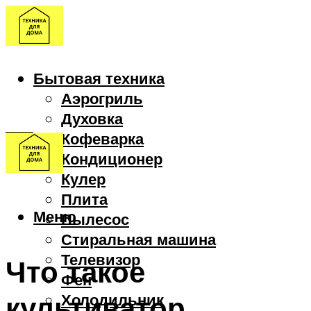
Бытовая техника
Аэрогриль
Духовка
Кофеварка
Кондиционер
Кулер
Плита
Меню
Пылесос
Стиральная машина
Телевизор
Что такое
Фен
культиватор
Холодильник