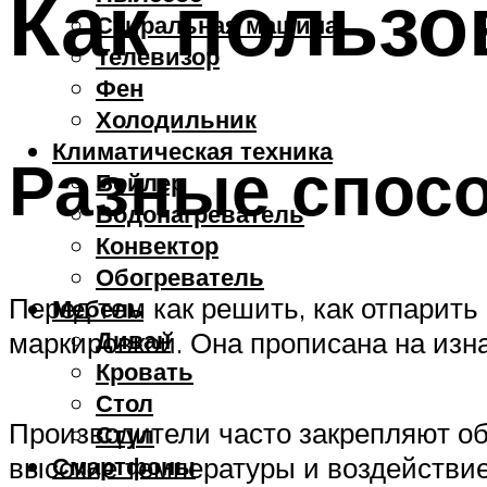
Как пользо
Стиральная машина
Телевизор
Фен
Холодильник
Климатическая техника
Разные спосо
Бойлер
Водонагреватель
Конвектор
Обогреватель
Перед тем как решить, как отпарить
Мебель
Диван
маркировкой. Она прописана на изн
Кровать
Стол
Производители часто закрепляют об
Стул
высокие температуры и воздействие
Смартфоны