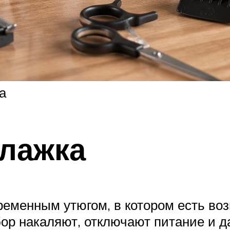
а
глажка
еменным утюгом, в котором есть во
бор накаляют, отключают питание и 