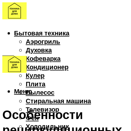
Бытовая техника
Аэрогриль
Духовка
Кофеварка
Кондиционер
Кулер
Плита
Меню
Пылесос
Стиральная машина
Телевизор
Особенности
Фен
рециркуляционных
Холодильник