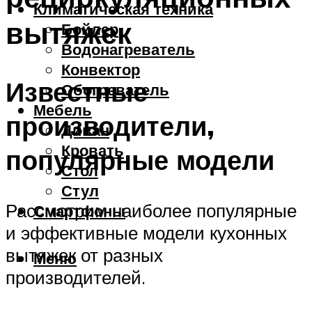
Климатическая техника
вытяжек
Бойлер
Водонагреватель
Конвектор
Известные
Обогреватель
Мебель
производители,
Диван
Кровать
популярные модели
Стол
Стул
Рассмотрим наиболее популярные
Смартфоны
и эффективные модели кухонных
вытяжек от разных
Меню
производителей.