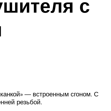
ушителя с
м
канкой» — встроенным сгоном. С
нней резьбой.