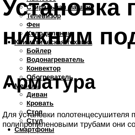
Установка 
Стиральная машина
Телевизор
Фен
нижним по
Холодильник
Климатическая техника
Бойлер
Водонагреватель
Конвектор
Арматура
Обогреватель
Мебель
Диван
Кровать
Стол
Для установки полотенцесушителя 
Стул
полипропиленовыми трубами они со
Смартфоны