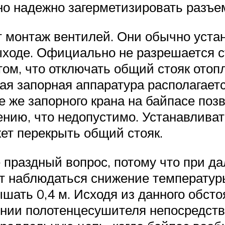
но надежно загерметизировать разъ
 монтаж вентилей. Они обычно уста
ыходе. Официально не разрешается 
том, что отключать общий стояк отоп
ая запорная аппаратура располагает
 же запорного крана на байпасе поз
ению, что недопустимо. Устанавлива
жет перекрыть общий стояк.
е праздный вопрос, потому что при 
т наблюдаться снижение температур
шать 0,4 м. Исходя из данного обсто
нии полотенцесушителя непосредстве