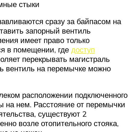
емные стыки
навливаются сразу за байпасом на
ставить запорный вентиль
ления имеет право только
ся в помещении, где
доступ
воляет перекрывать магистраль
ть вентиль на перемычке можно
далеком расположении подключенного
ы на нем. Расстояние от перемычки
ятельства, существуют 2
нно возле отопительного стояка,