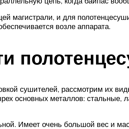
араллельную цепь, когда байпас вооб
щей магистрали, и для полотенцесуш
обеспечивается возле аппарата.
ти полотенце
овкой сушителей, рассмотрим их виды
рех основных металлов: стальные, 
ной. Имеет очень большой вес и масс