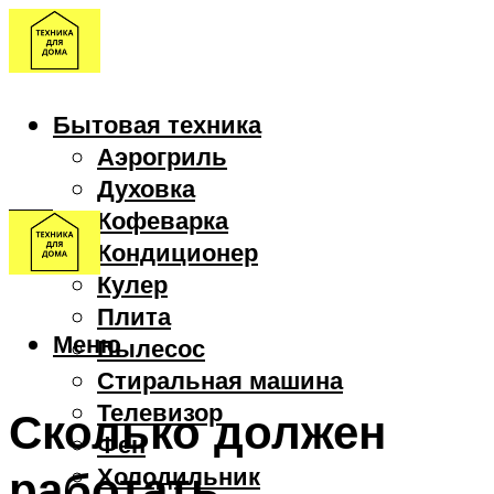
Бытовая техника
Аэрогриль
Духовка
Кофеварка
Кондиционер
Кулер
Плита
Меню
Пылесос
Стиральная машина
Телевизор
Сколько должен
Фен
работать
Холодильник