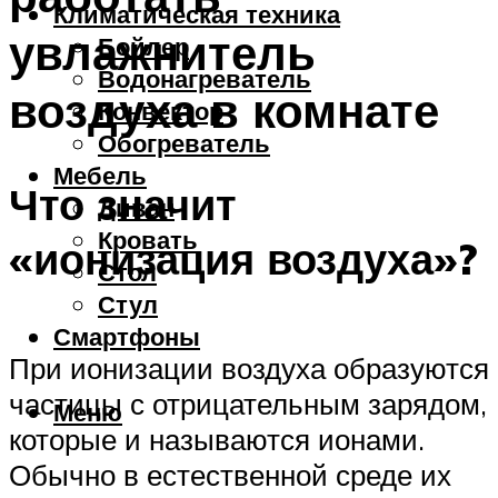
Климатическая техника
увлажнитель
Бойлер
Водонагреватель
воздуха в комнате
Конвектор
Обогреватель
Мебель
Что значит
Диван
Кровать
«ионизация воздуха»?
Стол
Стул
Смартфоны
При ионизации воздуха образуются
частицы с отрицательным зарядом,
Меню
которые и называются ионами.
Обычно в естественной среде их