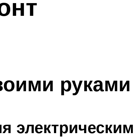
онт
воими руками
ия электрическим