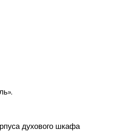
ль».
орпуса духового шкафа