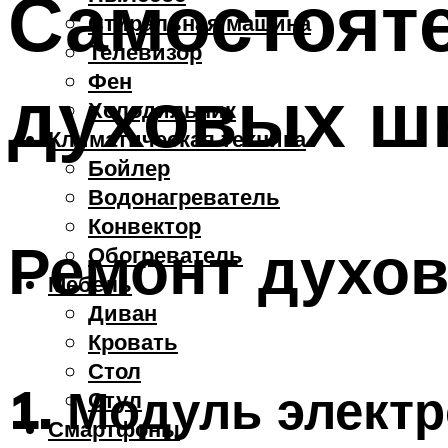
Самостоят
Стиральная машина
Телевизор
Фен
духовых ш
Холодильник
Климатическая техника
Бойлер
Водонагреватель
Конвектор
Ремонт духо
Обогреватель
Мебель
Диван
Кровать
Стол
1. Модуль элект
Стул
Смартфоны