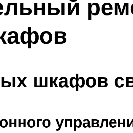
ельный рем
кафов
вых шкафов с
ронного управлен