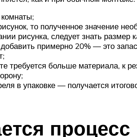
 комнаты;
рисунок, то полученное значение не
нии рисунка, следует знать размер к
добавить примерно 20% — это запас 
т;
нте требуется больше материала, к р
орону;
феля в упаковке — получается итогов
ается процесс