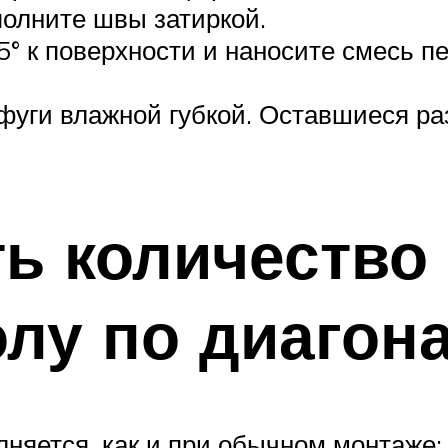
олните швы затиркой.
5° к поверхности и наносите смесь п
 фуги влажной губкой. Оставшиеся ра
ть количество
олу по диагон
лняется, как и при обычном монтаже: