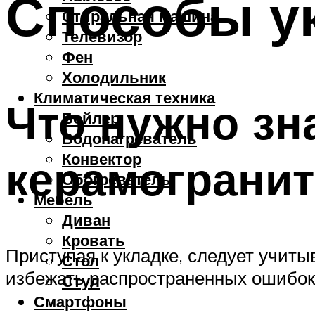
Способы ук
Стиральная машина
Телевизор
Фен
Холодильник
Климатическая техника
Что нужно зн
Бойлер
Водонагреватель
Конвектор
керамогранит
Обогреватель
Мебель
Диван
Кровать
Приступая к укладке, следует учит
Стол
избежать распространенных ошибок
Стул
Смартфоны