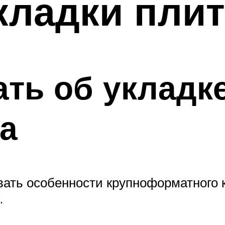
ладки плит
ать об укладк
а
ывать особенности крупноформатного 
.