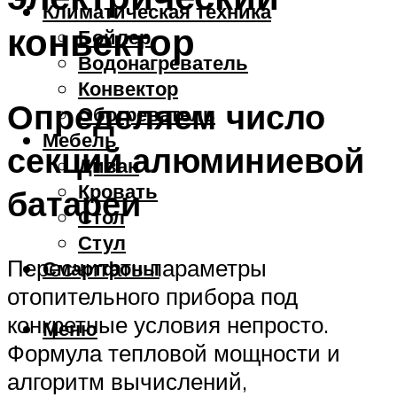
Климатическая техника
конвектор
Бойлер
Водонагреватель
Конвектор
Определяем число
Обогреватель
Мебель
секций алюминиевой
Диван
Кровать
батареи
Стол
Стул
Пересчитать параметры
Смартфоны
отопительного прибора под
конкретные условия непросто.
Меню
Формула тепловой мощности и
алгоритм вычислений,