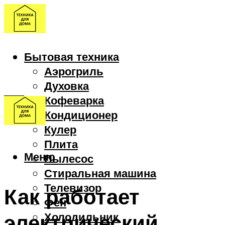
Бытовая техника
Аэрогриль
Духовка
Кофеварка
Кондиционер
Кулер
Плита
Меню
Пылесос
Стиральная машина
Телевизор
Как работает
Фен
электрический
Холодильник