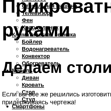
Прикроват
Стиральная машина
Телевизор
Фен
руками
Холодильник
Климатическая техника
Бойлер
Водонагреватель
Конвектор
Делаем столи
Обогреватель
Мебель
Диван
Кровать
Стол
Если вы все же решились изготовить
Стул
придерживаясь чертежа!
Смартфоны