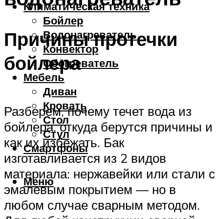
Климатическая техника
Бойлер
Причины протечки
Водонагреватель
Конвектор
бойлера
Обогреватель
Мебель
Диван
Кровать
Разберем, почему течет вода из
Стол
бойлера, откуда берутся причины и
Стул
как их избежать. Бак
Смартфоны
изготавливается из 2 видов
материала: нержавейки или стали с
Меню
эмалевым покрытием — но в
любом случае сварным методом.