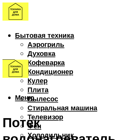
Бытовая техника
Аэрогриль
Духовка
Кофеварка
Кондиционер
Кулер
Плита
Меню
Пылесос
Стиральная машина
Телевизор
Потек
Фен
водонагреватель
Холодильник