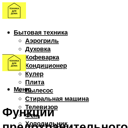
Бытовая техника
Аэрогриль
Духовка
Кофеварка
Кондиционер
Кулер
Плита
Меню
Пылесос
Стиральная машина
Телевизор
Функции
Фен
предохранительного
Холодильник