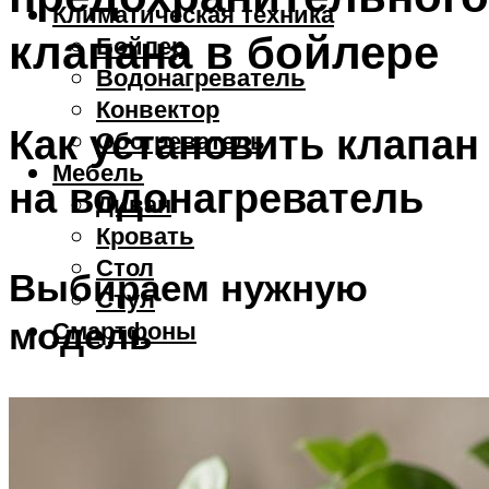
Климатическая техника
клапана в бойлере
Бойлер
Водонагреватель
Конвектор
Как установить клапан
Обогреватель
Мебель
на водонагреватель
Диван
Кровать
Стол
Выбираем нужную
Стул
модель
Смартфоны
Меню