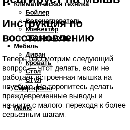
Климатическая техника
Бойлер
Инструкция по
Водонагреватель
Конвектор
восстановлению
Обогреватель
Мебель
Диван
Теперь рассмотрим следующий
Кровать
вопрос — чтот делать, если не
Стол
работает встроенная мышка на
Стул
ноутбуке. Не торопитесь делать
Смартфоны
преждевременные выводы и
начните с малого, переходя к более
Меню
серьезным шагам.