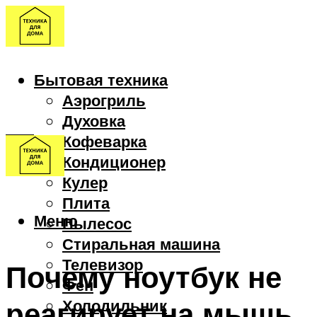
Бытовая техника
Аэрогриль
Духовка
Кофеварка
Кондиционер
Кулер
Плита
Меню
Пылесос
Стиральная машина
Телевизор
Почему ноутбук не
Фен
реагирует на мышь
Холодильник