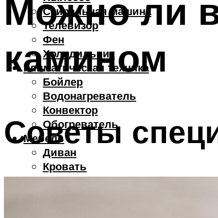
Можно ли в
Стиральная машина
Телевизор
Фен
камином
Холодильник
Климатическая техника
Бойлер
Водонагреватель
Конвектор
Советы спец
Обогреватель
Мебель
Диван
Кровать
Стол
Стул
Смартфоны