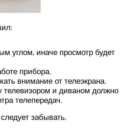
вил:
м углом, иначе просмотр будет
аботе прибора.
кать внимание от телеэкрана.
у телевизором и диваном должно
тра телепередач.
 следует забывать.