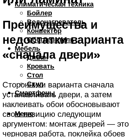
Климатическая техника
Бойлер
Преимущества и
Водонагреватель
Конвектор
недостатки варианта
Обогреватель
Мебель
«сначала двери»
Диван
Кровать
Стол
Стул
Сторонники варианта сначала
Смартфоны
устанавливать двери, а затем
наклеивать обои обосновывают
Меню
свою позицию следующим
аргументом: монтаж дверей — это
черновая работа, поклейка обоев