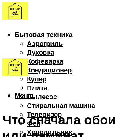
Бытовая техника
Аэрогриль
Духовка
Кофеварка
Кондиционер
Кулер
Плита
Меню
Пылесос
Стиральная машина
Телевизор
Что сначала обои
Фен
или ламинат
Холодильник