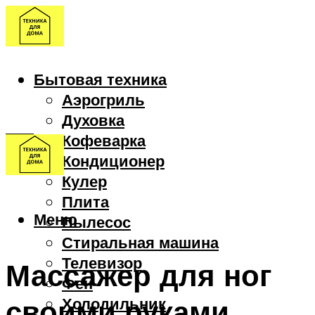
Бытовая техника
Аэрогриль
Духовка
Кофеварка
Кондиционер
Кулер
Плита
Меню
Пылесос
Стиральная машина
Телевизор
Массажер для ног
Фен
своими руками
Холодильник