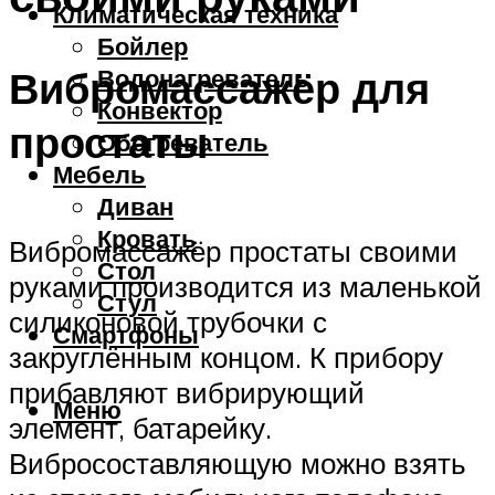
Климатическая техника
Бойлер
Вибромассажёр для
Водонагреватель
Конвектор
простаты
Обогреватель
Мебель
Диван
Кровать
Вибромассажёр простаты своими
Стол
руками производится из маленькой
Стул
силиконовой трубочки с
Смартфоны
закруглённым концом. К прибору
прибавляют вибрирующий
Меню
элемент, батарейку.
Вибросоставляющую можно взять