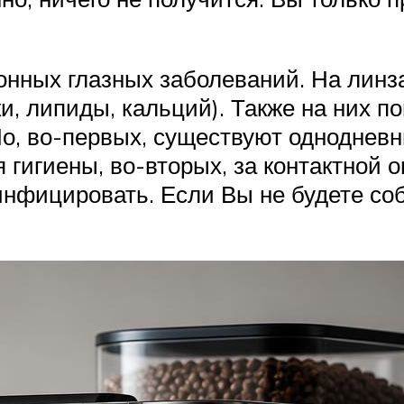
нных глазных заболеваний. На линза
, липиды, кальций). Также на них поп
 Но, во-первых, существуют одноднев
 гигиены, во-вторых, за контактной 
инфицировать. Если Вы не будете соб