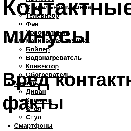
Контактны
Стиральная машина
Телевизор
Фен
минусы
Холодильник
Климатическая техника
Бойлер
Водонагреватель
Конвектор
Вред контакт
Обогреватель
Мебель
Диван
факты
Кровать
Стол
Стул
Смартфоны