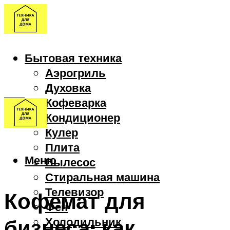
Бытовая техника
Аэрогриль
Духовка
Кофеварка
Кондиционер
Кулер
Плита
Меню
Пылесос
Стиральная машина
Телевизор
Кофемат для
Фен
бизнеса: как
Холодильник