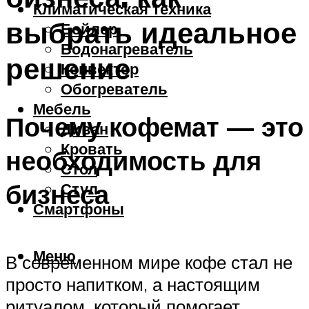
Климатическая техника
выбрать идеальное
Бойлер
Водонагреватель
решение
Конвектор
Обогреватель
Мебель
Почему кофемат — это
Диван
Кровать
необходимость для
Стол
бизнеса
Стул
Смартфоны
Меню
В современном мире кофе стал не
просто напитком, а настоящим
ритуалом, который помогает