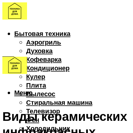
Бытовая техника
Аэрогриль
Духовка
Кофеварка
Кондиционер
Кулер
Плита
Меню
Пылесос
Стиральная машина
Телевизор
Виды керамических
Фен
инфракрасных
Холодильник