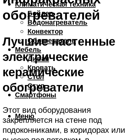
Климатическая техника
обогревателей
Бойлер
Водонагреватель
Конвектор
Лучшие настенные
Обогреватель
Мебель
электрические
Диван
Кровать
керамические
Стол
обогреватели
Стул
Смартфоны
Этот вид оборудования
Меню
закрепляется на стене под
подоконниками, в коридорах или
высоко под потолком, в