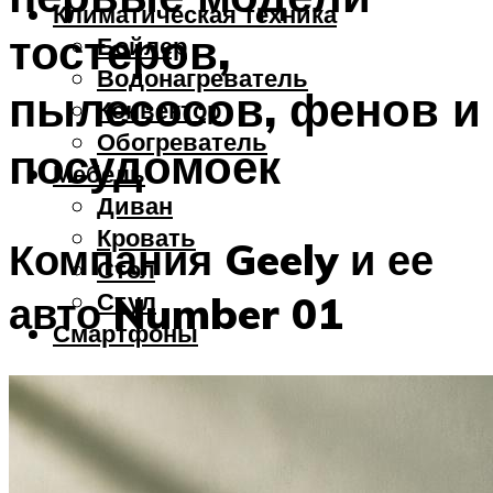
Климатическая техника
тостеров,
Бойлер
Водонагреватель
пылесосов, фенов и
Конвектор
Обогреватель
посудомоек
Мебель
Диван
Кровать
Компания Geely и ее
Стол
Стул
авто Number 01
Смартфоны
Меню