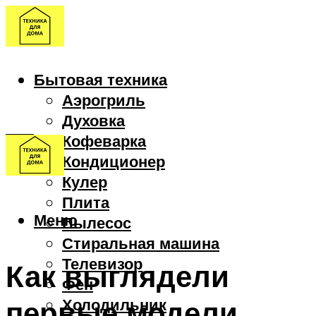
Бытовая техника
Аэрогриль
Духовка
Кофеварка
Кондиционер
Кулер
Плита
Меню
Пылесос
Стиральная машина
Телевизор
Как выглядели
Фен
первые модели
Холодильник