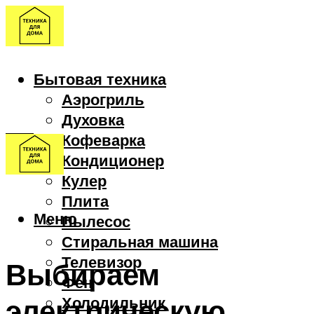
Бытовая техника
Аэрогриль
Духовка
Кофеварка
Кондиционер
Кулер
Плита
Меню
Пылесос
Стиральная машина
Телевизор
Выбираем
Фен
электрическую
Холодильник