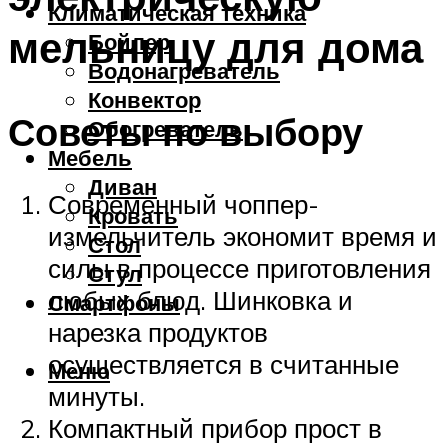
Климатическая техника
мельницу для дома
Бойлер
Водонагреватель
Конвектор
Советы по выбору
Обогреватель
Мебель
Диван
Современный чоппер-
Кровать
измельчитель экономит время и
Стол
силы в процессе приготовления
Стул
любых блюд. Шинковка и
Смартфоны
нарезка продуктов
осуществляется в считанные
Меню
минуты.
Компактный прибор прост в