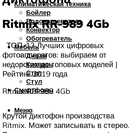
Климатическая техника
Бойлер
Ritmix RR-989 4Gb
Водонагреватель
Конвектор
Обогреватель
ТОП-12 Лучших цифровых
Мебель
фотоаппаратов: выбираем от
Диван
недорогих до топовых моделей |
Кровать
Стол
Рейтинг 2019 года
Стул
Смартфоны
Ritmix RR-989 4Gb
Меню
Крутой диктофон производства
Ritmix. Может записывать в стерео.