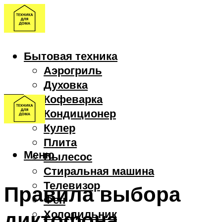
Бытовая техника
Аэрогриль
Духовка
Кофеварка
Кондиционер
Кулер
Плита
Меню
Пылесос
Стиральная машина
Телевизор
Правила выбора
Фен
диктофона
Холодильник