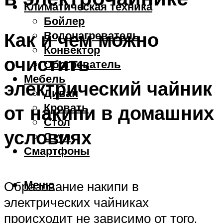
Климатическая техника
Бойлер
Как и чем можно
Водонагреватель
Конвектор
очистить
Обогреватель
Мебель
электрический чайник
Диван
Кровать
от накипи в домашних
Стол
условиях
Стул
Смартфоны
Меню
Образование накипи в
электрических чайниках
происходит не зависимо от того,