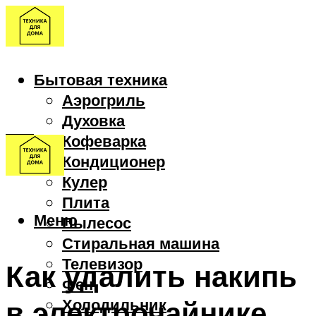
Бытовая техника
Аэрогриль
Духовка
Кофеварка
Кондиционер
Кулер
Плита
Меню
Пылесос
Стиральная машина
Телевизор
Как удалить накипь
Фен
в электрочайнике
Холодильник