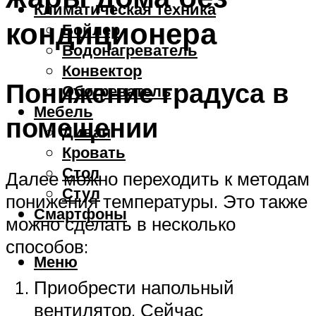
Климатическая техника
кондиционера
Бойлер
Водонагреватель
Конвектор
Понижение градуса в
Обогреватель
Мебель
помещении
Диван
Кровать
Стол
Далее можно переходить к методам
Стул
понижения температуры. Это также
Смартфоны
можно сделать в несколько
способов:
Меню
Приобрести напольный
вентилятор. Сейчас