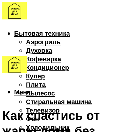
Бытовая техника
Аэрогриль
Духовка
Кофеварка
Кондиционер
Кулер
Плита
Меню
Пылесос
Стиральная машина
Телевизор
Как спастись от
Фен
жары дома без
Холодильник