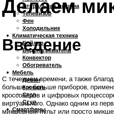
Делаем ми
Стиральная машина
Телевизор
Фен
Холодильник
Климатическая техника
Введение
Бойлер
Водонагреватель
Конвектор
Обогреватель
Мебель
С течением времени, а также благо
Диван
больше и больше приборов, применя
Кровать
Стол
кроссоверов и цифровых процессоро
Стул
виртуального. Однако одним из пер
Смартфоны
микшерный пульт или просто микше