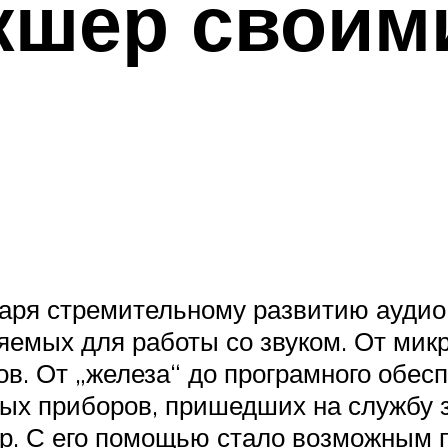
кшер своим
даря стремительному развитию аудио 
емых для работы со звуком. От микр
в. От „железа“ до програмного обесп
вых приборов, пришедших на службу 
р. С его помощью стало возможным п