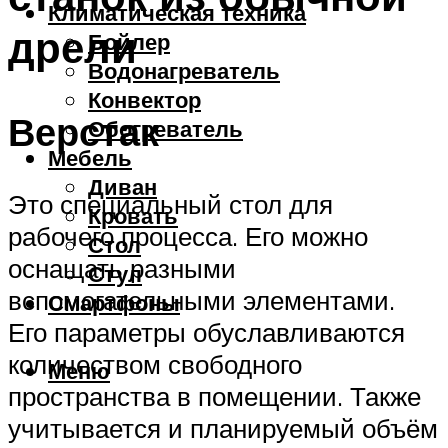
Климатическая техника
дрели
Бойлер
Водонагреватель
Конвектор
Верстак
Обогреватель
Мебель
Диван
Это специальный стол для
Кровать
рабочего процесса. Его можно
Стол
оснащать разными
Стул
вспомогательными элементами.
Смартфоны
Его параметры обуславливаются
количеством свободного
Меню
пространства в помещении. Также
учитывается и планируемый объём