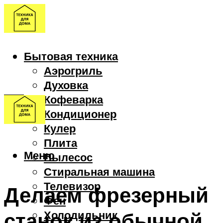
Бытовая техника
Аэрогриль
Духовка
Кофеварка
Кондиционер
Кулер
Плита
Меню
Пылесос
Стиральная машина
Телевизор
Делаем фрезерный
Фен
станок из обычной
Холодильник