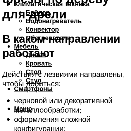
Климатическая техника
для дрели
Бойлер
Водонагреватель
Конвектор
В каком направлении
Обогреватель
Мебель
работают
Диван
Кровать
Стол
Действия с лезвиями направлены,
Стул
чтобы добиться:
Смартфоны
черновой или декоративной
Меню
металлообработки;
оформления сложной
конфигурации;