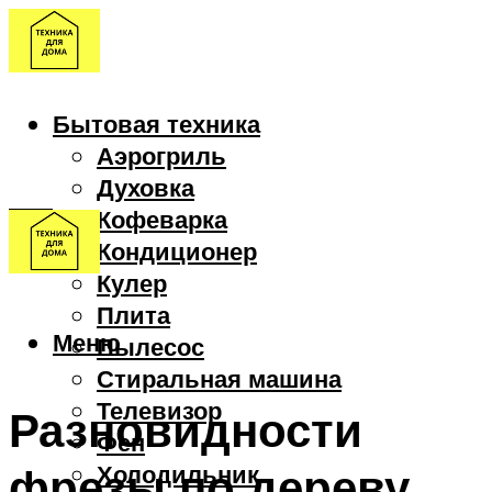
Бытовая техника
Аэрогриль
Духовка
Кофеварка
Кондиционер
Кулер
Плита
Меню
Пылесос
Стиральная машина
Телевизор
Разновидности
Фен
фрезы по дереву
Холодильник