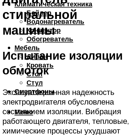
Климатическая техника
стиральной
Бойлер
Водонагреватель
машины
Конвектор
Обогреватель
Мебель
Испытание изоляции
Диван
Кровать
обмоток
Стол
Стул
Смартфоны
Эксплуатационная надежность
электродвигателя обусловлена
состоянием изоляции. Вибрация
Меню
работающего двигателя, тепловые,
химические процессы ухудшают