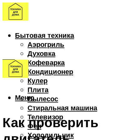
Бытовая техника
Аэрогриль
Духовка
Кофеварка
Кондиционер
Кулер
Плита
Меню
Пылесос
Стиральная машина
Телевизор
Как проверить
Фен
двигатель
Холодильник