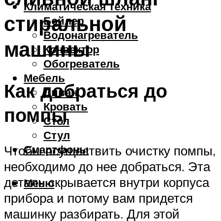
Климатическая техника
стиральной
Бойлер
Водонагреватель
машины
Конвектор
Обогреватель
Мебель
Как добраться до
Диван
Кровать
помпы
Стол
Стул
Смартфоны
Чтобы осуществить очистку помпы,
необходимо до нее добраться. Эта
деталь скрывается внутри корпуса
Меню
прибора и потому вам придется
машинку разбирать. Для этой