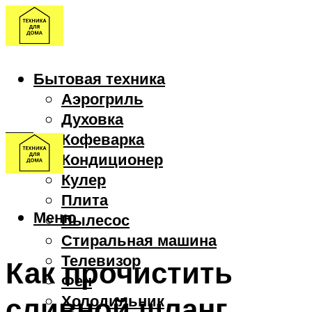
Бытовая техника
Аэрогриль
Духовка
Кофеварка
Кондиционер
Кулер
Плита
Меню
Пылесос
Стиральная машина
Телевизор
Как прочистить
Фен
сливной шланг
Холодильник