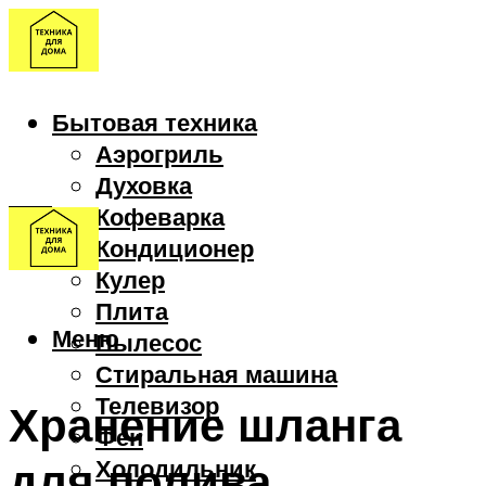
Бытовая техника
Аэрогриль
Духовка
Кофеварка
Кондиционер
Кулер
Плита
Меню
Пылесос
Стиральная машина
Телевизор
Хранение шланга
Фен
для полива
Холодильник