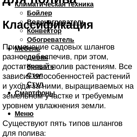
Климатическая техника
Бойлер
Классификация
Водонагреватель
Конвектор
Обогреватель
Применение садовых шлангов
Мебель
разное, обеспечив, при этом,
Диван
достаточный полив растениям. Все
Кровать
Стол
зависит от особенностей растений
Стул
и ухода за ними, выращиваемых на
Смартфоны
земельном участке и требуемым
уровнем увлажнения земли.
Меню
Существуют пять типов шлангов
для полива: